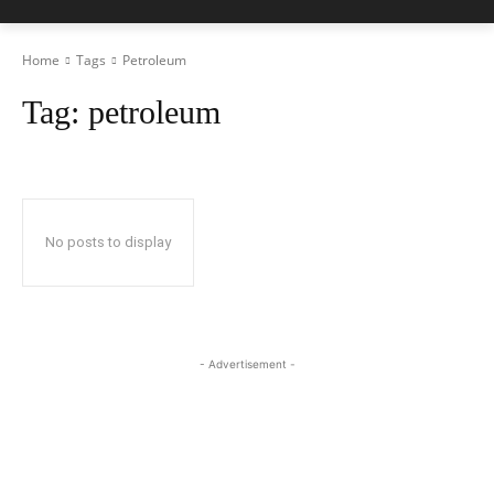
Home
Tags
Petroleum
Tag:
petroleum
No posts to display
- Advertisement -