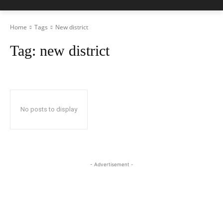
Home
Tags
New district
Tag:
new district
No posts to display
- Advertisement -