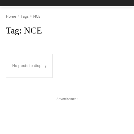
Home
Tags
NCE
Tag:
NCE
No posts to display
- Advertisement -