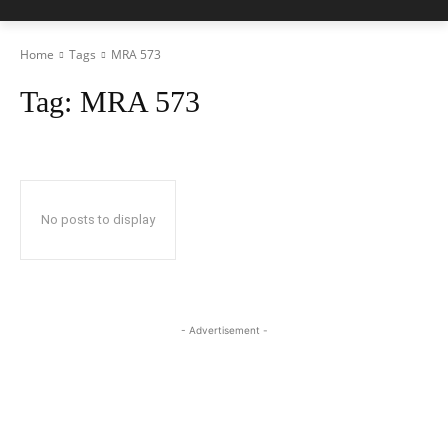
Home
Tags
MRA 573
Tag:
MRA 573
No posts to display
- Advertisement -