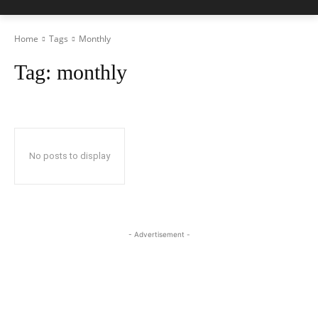
Home
Tags
Monthly
Tag:
monthly
No posts to display
- Advertisement -