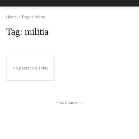
Home
Tags
Militia
Tag:
militia
No posts to display
- Advertisement -