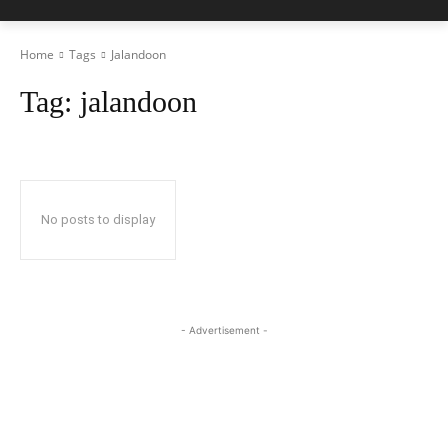
Home
Tags
Jalandoon
Tag:
jalandoon
No posts to display
- Advertisement -