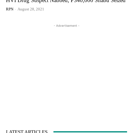
HVI Drug Suspect Nabbed, ₱340,000 Shabu Seized
RPN
-
August 28, 2021
- Advertisement -
LATEST ARTICLES