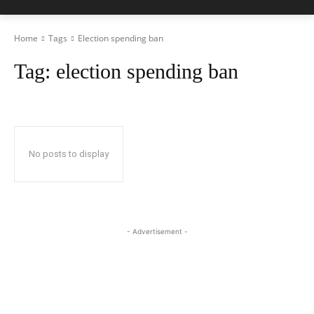
Home
Tags
Election spending ban
Tag:
election spending ban
No posts to display
- Advertisement -