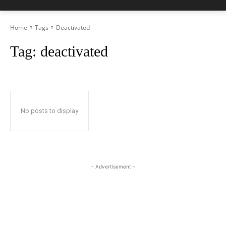
Home
Tags
Deactivated
Tag:
deactivated
No posts to display
- Advertisement -