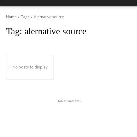
Home
Tags
Alernative source
Tag:
alernative source
No posts to display
- Advertisement -