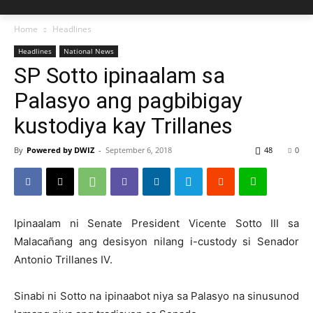
Home
Headlines
Headlines
National News
SP Sotto ipinaalam sa
Palasyo ang pagbibigay
kustodiya kay Trillanes
By
Powered by DWIZ
-
September 6, 2018
48
0
Ipinaalam ni Senate President Vicente Sotto III sa
Malacañang ang desisyon nilang i-custody si Senador
Antonio Trillanes IV.
Sinabi ni Sotto na ipinaabot niya sa Palasyo na sinusunod