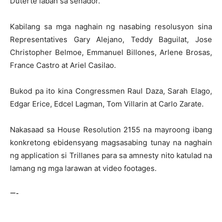
Duterte laban sa senador.
Kabilang sa mga naghain ng nasabing resolusyon sina
Representatives Gary Alejano, Teddy Baguilat, Jose
Christopher Belmoe, Emmanuel Billones, Arlene Brosas,
France Castro at Ariel Casilao.
Bukod pa ito kina Congressmen Raul Daza, Sarah Elago,
Edgar Erice, Edcel Lagman, Tom Villarin at Carlo Zarate.
Nakasaad sa House Resolution 2155 na mayroong ibang
konkretong ebidensyang magsasabing tunay na naghain
ng application si Trillanes para sa amnesty nito katulad na
lamang ng mga larawan at video footages.
—-