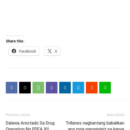
Share this:
Facebook
X
Previous article
Next article
Dalawa Arestado Sa Drug
Trillanes nagbantang babalikan
Operation Ng PDEA XII
ang mga nanggigipit sa kanya