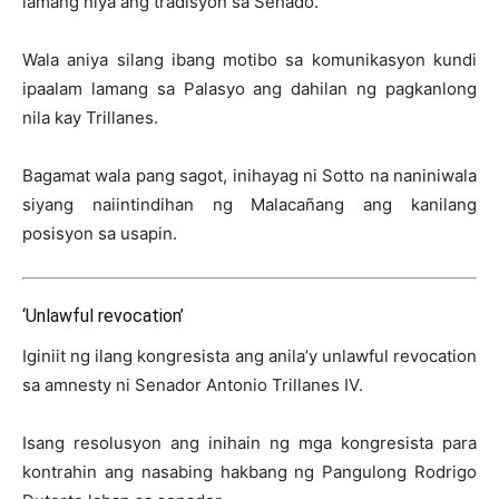
lamang niya ang tradisyon sa Senado.
Wala aniya silang ibang motibo sa komunikasyon kundi
ipaalam lamang sa Palasyo ang dahilan ng pagkanlong
nila kay Trillanes.
Bagamat wala pang sagot, inihayag ni Sotto na naniniwala
siyang naiintindihan ng Malacañang ang kanilang
posisyon sa usapin.
‘Unlawful revocation’
Iginiit ng ilang kongresista ang anila’y unlawful revocation
sa amnesty ni Senador Antonio Trillanes IV.
Isang resolusyon ang inihain ng mga kongresista para
kontrahin ang nasabing hakbang ng Pangulong Rodrigo