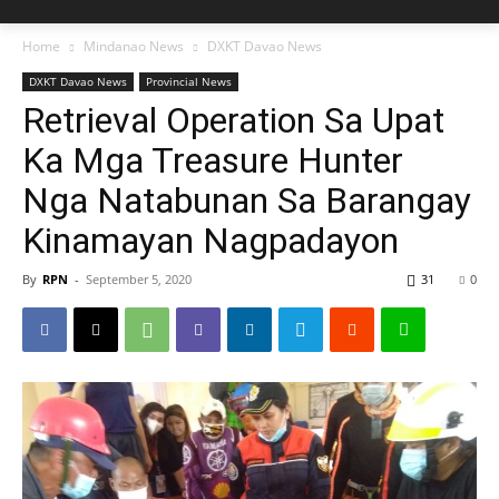
Home
Mindanao News
DXKT Davao News
DXKT Davao News
Provincial News
Retrieval Operation Sa Upat
Ka Mga Treasure Hunter
Nga Natabunan Sa Barangay
Kinamayan Nagpadayon
By
RPN
-
September 5, 2020
31
0