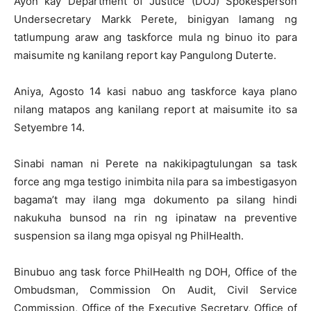
Ayon kay Department of Justice (DOJ) Spokesperson
Undersecretary Markk Perete, binigyan lamang ng
tatlumpung araw ang taskforce mula ng binuo ito para
maisumite ng kanilang report kay Pangulong Duterte.
Aniya, Agosto 14 kasi nabuo ang taskforce kaya plano
nilang matapos ang kanilang report at maisumite ito sa
Setyembre 14.
Sinabi naman ni Perete na nakikipagtulungan sa task
force ang mga testigo inimbita nila para sa imbestigasyon
bagama’t may ilang mga dokumento pa silang hindi
nakukuha bunsod na rin ng ipinataw na preventive
suspension sa ilang mga opisyal ng PhilHealth.
Binubuo ang task force PhilHealth ng DOH, Office of the
Ombudsman, Commission On Audit, Civil Service
Commission, Office of the Executive Secretary, Office of