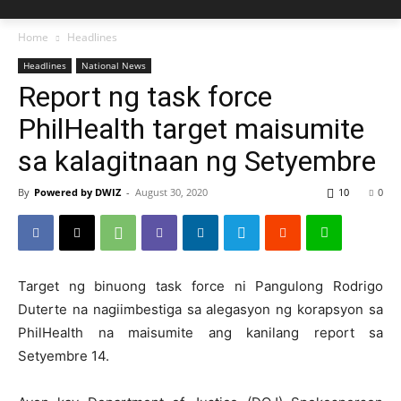
Home
Headlines
Headlines
National News
Report ng task force
PhilHealth target maisumite
sa kalagitnaan ng Setyembre
By
Powered by DWIZ
-
August 30, 2020
10
0
Target ng binuong task force ni Pangulong Rodrigo
Duterte na nagiimbestiga sa alegasyon ng korapsyon sa
PhilHealth na maisumite ang kanilang report sa
Setyembre 14.