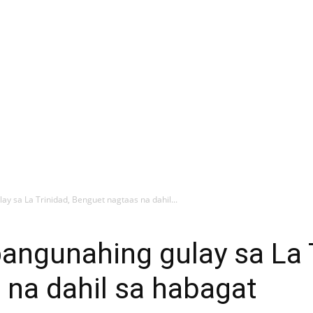
ay sa La Trinidad, Benguet nagtaas na dahil...
pangunahing gulay sa La 
na dahil sa habagat