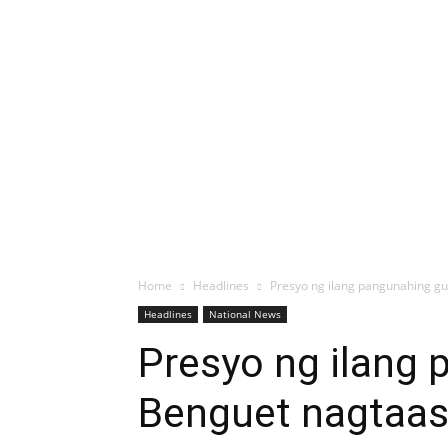
Home
Headlines
Presyo ng ilang pangunahing gul
Headlines
National News
Presyo ng ilang 
Benguet nagtaas 