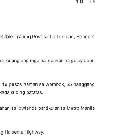
53
0
table Trading Post sa La Trinidad, Benguet
na kulang ang mga nai deliver na gulay doon
ang 49 pesos naman sa wombok, 55 hanggang
ada kilo ng patatas.
ahan sa lowlands partikular sa Metro Manila
 ng Halsema Highway.