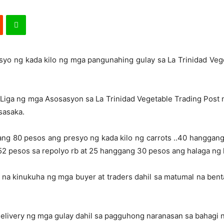
syo ng kada kilo ng mga pangunahing gulay sa La Trinidad Vege
ng Liga ng mga Asosasyon sa La Trinidad Vegetable Trading Post 
sasaka.
ggang 80 pesos ang presyo ng kada kilo ng carrots ..40 hangg
2 pesos sa repolyo rb at 25 hanggang 30 pesos ang halaga ng k
na kinukuha ng mga buyer at traders dahil sa matumal na bent
delivery ng mga gulay dahil sa pagguhong naranasan sa bahagi