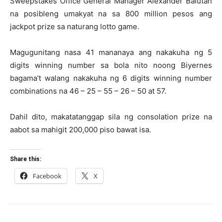
Sweepstakes Office General Manager Alexander Balutan
na posibleng umakyat na sa 800 million pesos ang
jackpot prize sa naturang lotto game.
Magugunitang nasa 41 mananaya ang nakakuha ng 5
digits winning number sa bola nito noong Biyernes
bagama’t walang nakakuha ng 6 digits winning number
combinations na 46 – 25 – 55 – 26 – 50 at 57.
Dahil dito, makatatanggap sila ng consolation prize na
aabot sa mahigit 200,000 piso bawat isa.
Share this:
Facebook
X