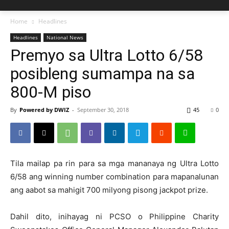
Home
Headlines
Headlines
National News
Premyo sa Ultra Lotto 6/58
posibleng sumampa na sa
800-M piso
By
Powered by DWIZ
-
September 30, 2018
45
0
Tila mailap pa rin para sa mga mananaya ng Ultra Lotto
6/58 ang winning number combination para mapanalunan
ang aabot sa mahigit 700 milyong pisong jackpot prize.
Dahil dito, inihayag ni PCSO o Philippine Charity