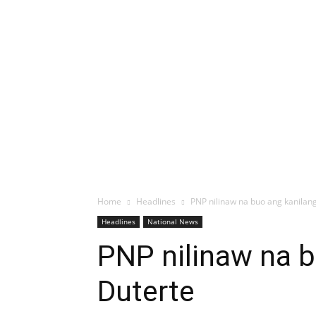
Home
Headlines
PNP nilinaw na buo ang kanilan
Headlines
National News
PNP nilinaw na 
Duterte