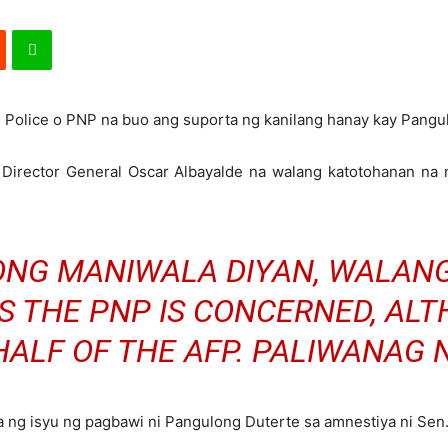
l Police o PNP na buo ang suporta ng kanilang hanay kay Pangu
Director General Oscar Albayalde na walang katotohanan na
ONG MANIWALA DIYAN, WALAN
AS THE PNP IS CONCERNED, ALT
HALF OF THE AFP. PALIWANAG 
a ng isyu ng pagbawi ni Pangulong Duterte sa amnestiya ni Sen. 