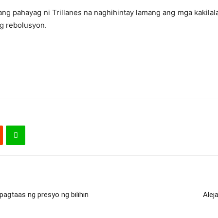
ng pahayag ni Trillanes na naghihintay lamang ang mga kakilala 
g rebolusyon.
agtaas ng presyo ng bilihin
Alej