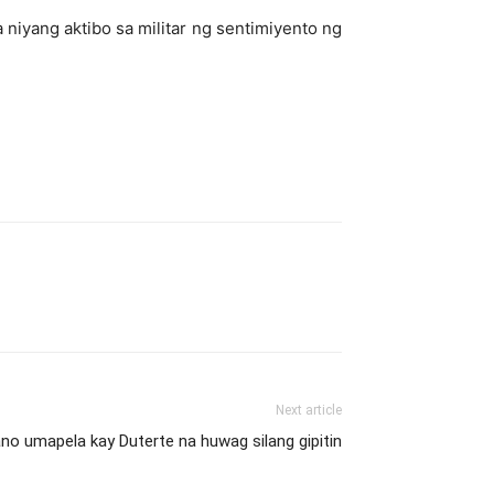
niyang aktibo sa militar ng sentimiyento ng
Next article
ano umapela kay Duterte na huwag silang gipitin