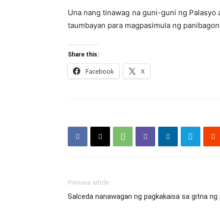
Una nang tinawag na guni-guni ng Palasyo a
taumbayan para magpasimula ng panibagon
Share this:
Facebook
X
Previous article
Salceda nanawagan ng pagkakaisa sa gitna ng p