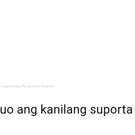
g suporta kay Pangulong Duterte
buo ang kanilang suporta