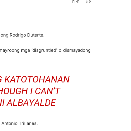
41
0
long Rodrigo Duterte.
 mayroong mga ‘disgruntled’ o dismayadong
G KATOTOHANAN
HOUGH I CAN’T
NI ALBAYALDE
Antonio Trillanes.