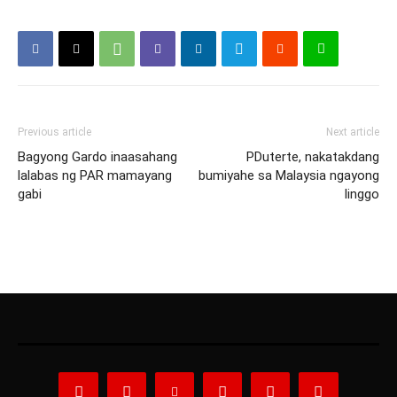
Previous article
Next article
Bagyong Gardo inaasahang
PDuterte, nakatakdang
lalabas ng PAR mamayang
bumiyahe sa Malaysia ngayong
gabi
linggo