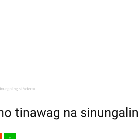
nungaling si Acierto
o tinawag na sinungaling