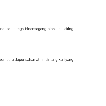
ng na isa sa mga binansagang pinakamalaking
on para depensahan at linisin ang kaniyang