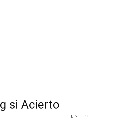
 si Acierto
56
0