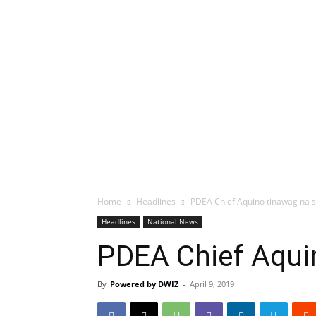
Home
Headlines
PDEA Chief Aquino tinawag na si
Headlines
National News
PDEA Chief Aquin
By
Powered by DWIZ
-
April 9, 2019