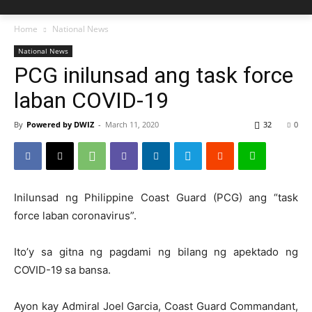
Home
National News
National News
PCG inilunsad ang task force
laban COVID-19
By
Powered by DWIZ
-
March 11, 2020
32
0
Inilunsad ng Philippine Coast Guard (PCG) ang “task
force laban coronavirus”.
Ito’y sa gitna ng pagdami ng bilang ng apektado ng
COVID-19 sa bansa.
Ayon kay Admiral Joel Garcia, Coast Guard Commandant,