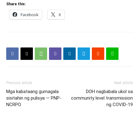
Share this:
Facebook
X
Previous article
Next article
Mga kabataang gumagala
DOH nagbabala ukol sa
sisitahin ng pulisya — PNP-
community level transmission
NCRPO
ng COVID-19