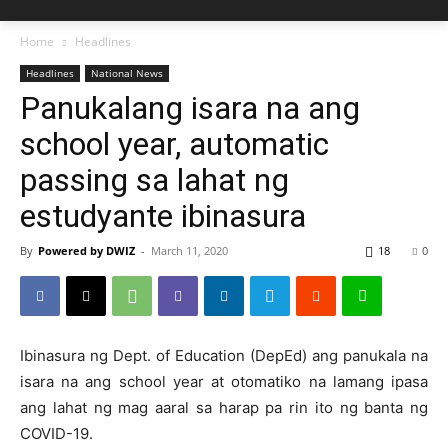
Home
Headlines
Headlines
National News
Panukalang isara na ang
school year, automatic
passing sa lahat ng
estudyante ibinasura
By
Powered by DWIZ
-
March 11, 2020
18
0
Ibinasura ng Dept. of Education (DepEd) ang panukala na
isara na ang school year at otomatiko na lamang ipasa
ang lahat ng mag aaral sa harap pa rin ito ng banta ng
COVID-19.