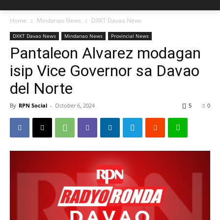
Home
Mindanao News
DXKT Davao News
DXKT Davao News
Mindanao News
Provincial News
Pantaleon Alvarez modagan
isip Vice Governor sa Davao
del Norte
By
RPN Social
-
October 6, 2024
5
0