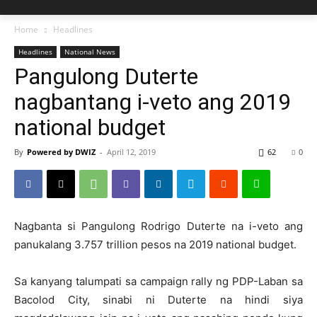
Home
Headlines
Headlines
National News
Pangulong Duterte
nagbantang i-veto ang 2019
national budget
By
Powered by DWIZ
-
April 12, 2019
62
0
Nagbanta si Pangulong Rodrigo Duterte na i-veto ang
panukalang 3.757 trillion pesos na 2019 national budget.
Sa kanyang talumpati sa campaign rally ng PDP-Laban sa
Bacolod City, sinabi ni Duterte na hindi siya