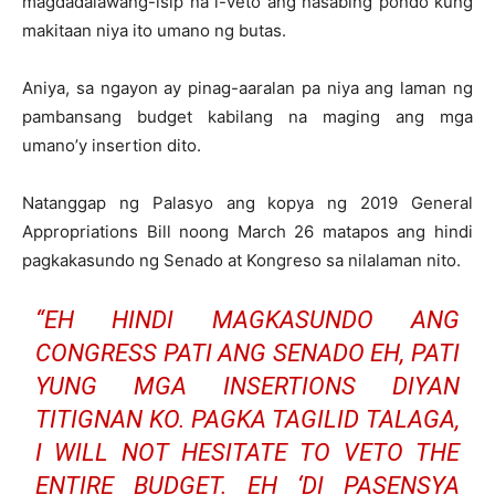
magdadalawang-isip na i-veto ang nasabing pondo kung
makitaan niya ito umano ng butas.
Aniya, sa ngayon ay pinag-aaralan pa niya ang laman ng
pambansang budget kabilang na maging ang mga
umano’y insertion dito.
Natanggap ng Palasyo ang kopya ng 2019 General
Appropriations Bill noong March 26 matapos ang hindi
pagkakasundo ng Senado at Kongreso sa nilalaman nito.
“EH HINDI MAGKASUNDO ANG
CONGRESS PATI ANG SENADO EH, PATI
YUNG MGA INSERTIONS DIYAN
TITIGNAN KO. PAGKA TAGILID TALAGA,
I WILL NOT HESITATE TO VETO THE
ENTIRE BUDGET. EH ‘DI PASENSYA