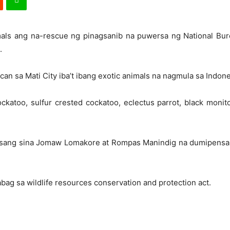
als ang na-rescue ng pinagsanib na puwersa ng National Bure
.
n sa Mati City iba’t ibang exotic animals na nagmula sa Indone
katoo, sulfur crested cockatoo, eclectus parrot, black monito
nsang sina Jomaw Lomakore at Rompas Manindig na dumipensa 
g sa wildlife resources conservation and protection act.