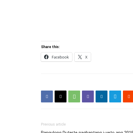
Share this:
Facebook
X
Previous article
Pangulong Duterte nagbantang i-veto ang 2019