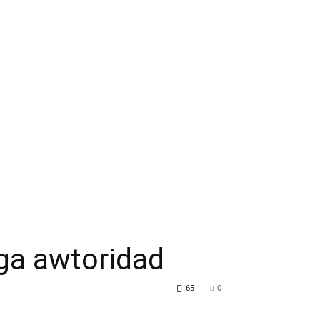
ga awtoridad
65
0