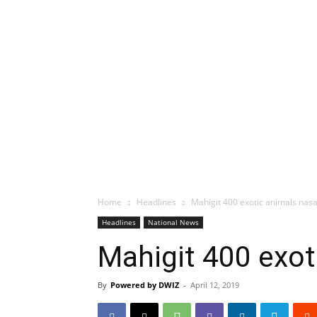
Home
Headlines
Mahigit 400 exotic animals nas
Headlines
National News
Mahigit 400 exot
By
Powered by DWIZ
-
April 12, 2019