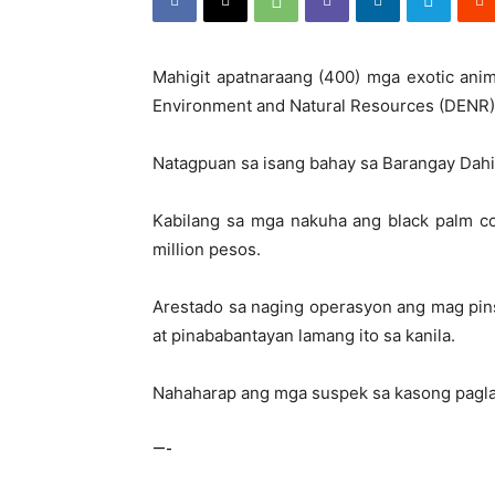
Mahigit apatnaraang (400) mga exotic anim
Environment and Natural Resources (DENR)
Natagpuan sa isang bahay sa Barangay Dahica
Kabilang sa mga nakuha ang black palm coc
million pesos.
Arestado sa naging operasyon ang mag pi
at pinababantayan lamang ito sa kanila.
Nahaharap ang mga suspek sa kasong paglaba
—-