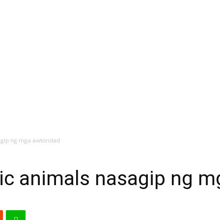
agip ng mga awtoridad
ic animals nasagip ng m