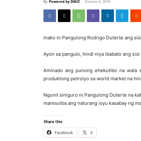
By
Powered by DWIZ
-
October 6, 2018
Inako ni Pangulong Rodrigo Duterte ang sis
Ayon sa pangulo, hindi niya ibabato ang sisi
Aminado ang punong ehekutibo na wala si
produktong petrolyo sa world market na hin
Ngunit siniguro ni Pangulong Duterte na ka
maresolba ang naturang isyu kasabay ng mah
Share this:
Facebook
X