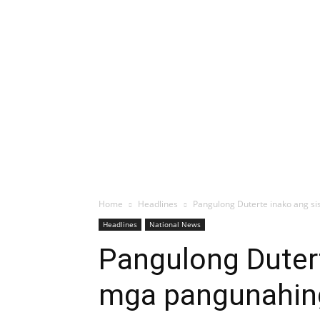
Home
Headlines
Pangulong Duterte inako ang si
Headlines
National News
Pangulong Dutert
mga pangunahing