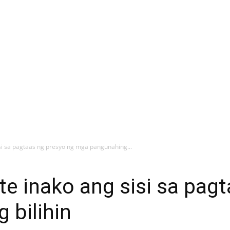
si sa pagtaas ng presyo ng mga pangunahing...
e inako ang sisi sa pagt
 bilihin