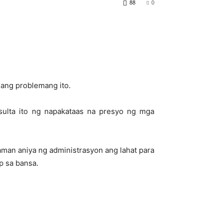
88
0
n ang problemang ito.
sulta ito ng napakataas na presyo ng mga
aman aniya ng administrasyon ang lahat para
p sa bansa.