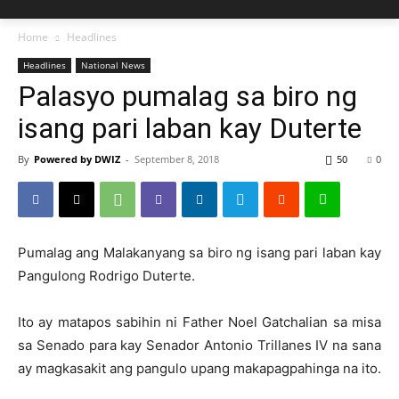
Home
Headlines
Headlines
National News
Palasyo pumalag sa biro ng
isang pari laban kay Duterte
By
Powered by DWIZ
-
September 8, 2018
50
0
Pumalag ang Malakanyang sa biro ng isang pari laban kay
Pangulong Rodrigo Duterte.
Ito ay matapos sabihin ni Father Noel Gatchalian sa misa
sa Senado para kay Senador Antonio Trillanes IV na sana
ay magkasakit ang pangulo upang makapagpahinga na ito.