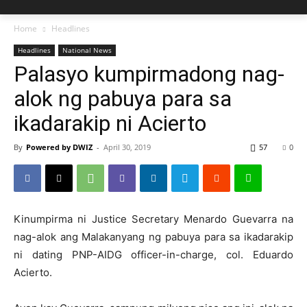
Home
Headlines
Headlines
National News
Palasyo kumpirmadong nag-
alok ng pabuya para sa
ikadarakip ni Acierto
By
Powered by DWIZ
-
April 30, 2019
57
0
Kinumpirma ni Justice Secretary Menardo Guevarra na
nag-alok ang Malakanyang ng pabuya para sa ikadarakip
ni dating PNP-AIDG officer-in-charge, col. Eduardo
Acierto.