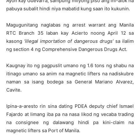
Ayon kay Guevarra, sampung milyong piso ang ini-alok na
pabuya subalit hindi niya mabatid kung saan ito kukunin.
Magugunitang naglabas ng arrest warrant ang Manila
RTC Branch 35 laban kay Acierto noong April 12 sa
kasong
‘illegal importation of dangerous drugs’
sa ilalim
ng section 4 ng Comprehensive Dangerous Drugs Act.
Kaugnay ito ng pagpuslit umano ng 1.6 tons ng shabu na
itinago umano sa anim na magnetic lifters na nadiskubre
naman sa isang bodega sa General Mariano Alvarez,
Cavite.
Ipina-a-aresto rin sina dating PDEA deputy chief Ismael
Fajardo at limang iba pa na nasa likod ng vecaba trading
na consignee ng dalawang hindi pa kini-claim na
magnetic lifters sa Port of Manila.