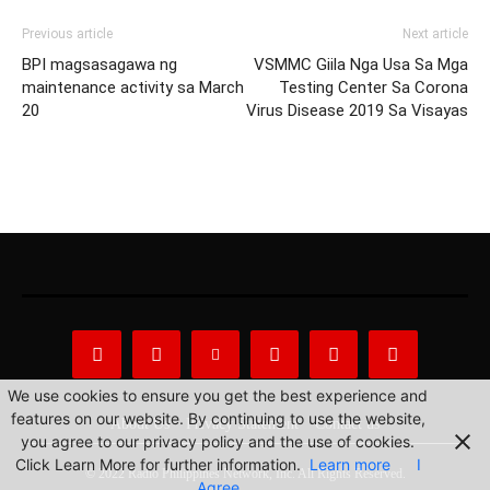
Previous article
Next article
BPI magsasagawa ng
VSMMC Giila Nga Usa Sa Mga
maintenance activity sa March
Testing Center Sa Corona
20
Virus Disease 2019 Sa Visayas
We use cookies to ensure you get the best experience and
features on our website. By continuing to use the website,
About Us
Privacy Statement
Contact us
you agree to our privacy policy and the use of cookies.
Click Learn More for further information.
Learn more
I
© 2022 Radio Philippines Network, Inc. All Rights Reserved.
Agree