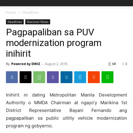
Home
Headlines
Headlines
National News
Pagpapaliban sa PUV
modernization program
inihirit
By
Powered by DWIZ
-
August 2, 2018
68
0
Inihirit ni dating Metropolitan Manila Development
Authority o MMDA Chairman at ngayo’y Marikina 1st
District Representative Bayani Fernando ang
pagpapaliban sa public utility vehicle modernization
program ng gobyerno.