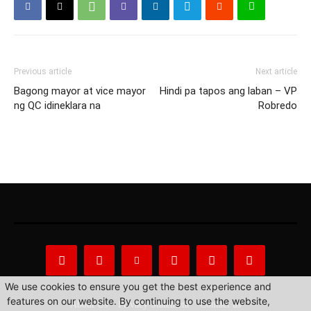
Previous article
Next article
Bagong mayor at vice mayor
Hindi pa tapos ang laban – VP
ng QC idineklara na
Robredo
We use cookies to ensure you get the best experience and
features on our website. By continuing to use the website,
About Us
Privacy Statement
Contact us