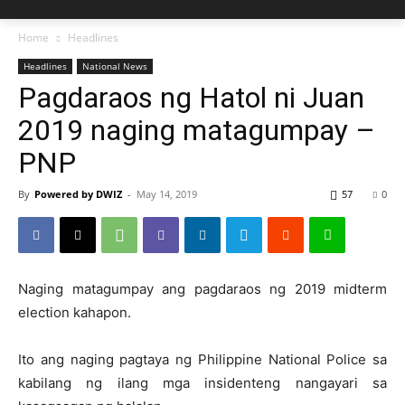
Home
Headlines
Headlines
National News
Pagdaraos ng Hatol ni Juan
2019 naging matagumpay –
PNP
By
Powered by DWIZ
-
May 14, 2019
57
0
Naging matagumpay ang pagdaraos ng 2019 midterm
election kahapon.
Ito ang naging pagtaya ng Philippine National Police sa
kabilang ng ilang mga insidenteng nangayari sa