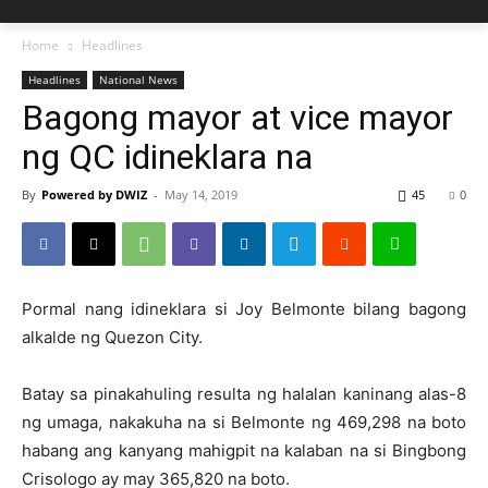
Home
Headlines
Headlines
National News
Bagong mayor at vice mayor
ng QC idineklara na
By
Powered by DWIZ
-
May 14, 2019
45
0
Pormal nang idineklara si Joy Belmonte bilang bagong
alkalde ng Quezon City.
Batay sa pinakahuling resulta ng halalan kaninang alas-8
ng umaga, nakakuha na si Belmonte ng 469,298 na boto
habang ang kanyang mahigpit na kalaban na si Bingbong
Crisologo ay may 365,820 na boto.