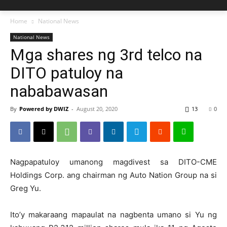
Home
National News
National News
Mga shares ng 3rd telco na
DITO patuloy na
nababawasan
By
Powered by DWIZ
-
August 20, 2020
13
0
Nagpapatuloy umanong magdivest sa DITO-CME
Holdings Corp. ang chairman ng Auto Nation Group na si
Greg Yu.
Ito’y makaraang mapaulat na nagbenta umano si Yu ng