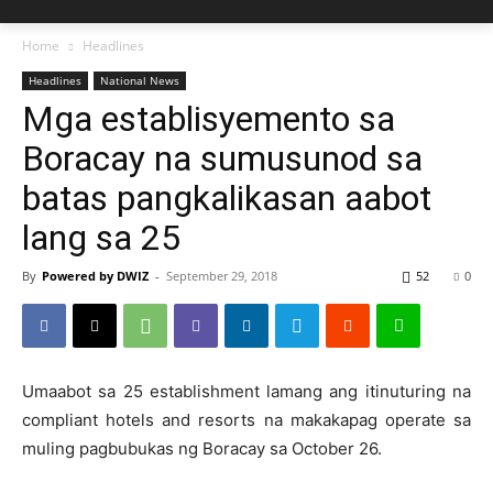
Home
Headlines
Headlines
National News
Mga establisyemento sa
Boracay na sumusunod sa
batas pangkalikasan aabot
lang sa 25
By
Powered by DWIZ
-
September 29, 2018
52
0
Umaabot sa 25 establishment lamang ang itinuturing na
compliant hotels and resorts na makakapag operate sa
muling pagbubukas ng Boracay sa October 26.