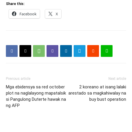
Share this:
Facebook
X
Previous article
Next article
Mga ebidensya sa red october
2 koreano at isang lalaki
plot na naglalayong mapatalsik
arestado sa magkahiwalay na
si Pangulong Duterte hawak na
buy bust operation
ng AFP