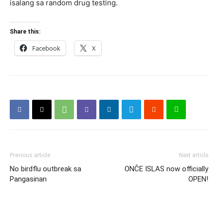
isalang sa random drug testing.
Share this:
Facebook
X
Previous article
Next article
No birdflu outbreak sa
ONĈE ISLAS now officially
Pangasinan
OPEN!