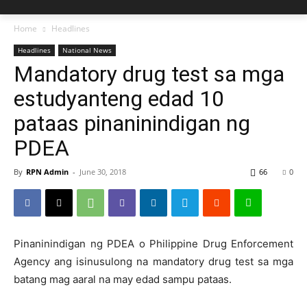
Home
Headlines
Headlines
National News
Mandatory drug test sa mga
estudyanteng edad 10
pataas pinaninindigan ng
PDEA
By
RPN Admin
-
June 30, 2018
66
0
Pinaninindigan ng PDEA o Philippine Drug Enforcement
Agency ang isinusulong na mandatory drug test sa mga
batang mag aaral na may edad sampu pataas.