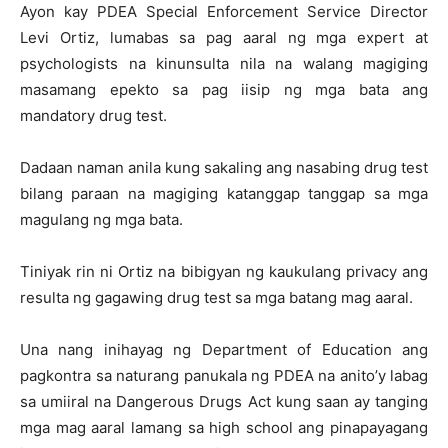
Ayon kay PDEA Special Enforcement Service Director
Levi Ortiz, lumabas sa pag aaral ng mga expert at
psychologists na kinunsulta nila na walang magiging
masamang epekto sa pag iisip ng mga bata ang
mandatory drug test.
Dadaan naman anila kung sakaling ang nasabing drug test
bilang paraan na magiging katanggap tanggap sa mga
magulang ng mga bata.
Tiniyak rin ni Ortiz na bibigyan ng kaukulang privacy ang
resulta ng gagawing drug test sa mga batang mag aaral.
Una nang inihayag ng Department of Education ang
pagkontra sa naturang panukala ng PDEA na anito’y labag
sa umiiral na Dangerous Drugs Act kung saan ay tanging
mga mag aaral lamang sa high school ang pinapayagang