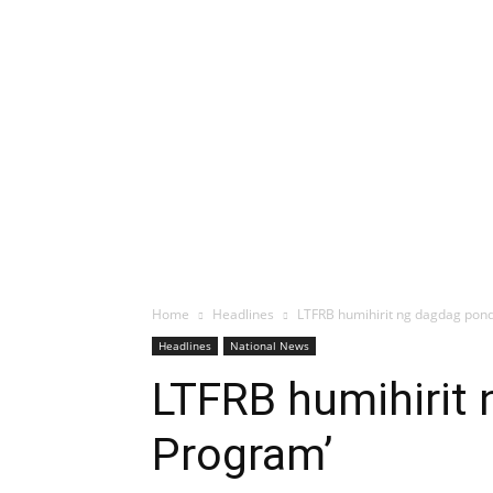
Home
Headlines
LTFRB humihirit ng dagdag pon
Headlines
National News
LTFRB humihirit
Program’