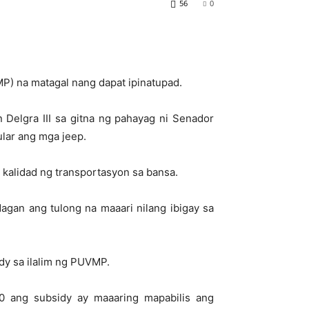
56
0
MP) na matagal nang dapat ipinatupad.
 Delgra III sa gitna ng pahayag ni Senador
lar ang mga jeep.
 kalidad ng transportasyon sa bansa.
gan ang tulong na maaari nilang ibigay sa
dy sa ilalim ng PUVMP.
0 ang subsidy ay maaaring mapabilis ang