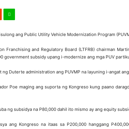
isulong ang Public Utility Vehicle Modernization Program (PUV
tion Franchising and Regulatory Board (LTFRB) chairman Martin
00 government subsidy upang i-modernize ang mga PUV partiku
ct ng Duterte administration ang PUVMP na layuning i-angat ang
dor Poe maging ang suporta ng Kongreso kung paano daragda
ba ng subsidya na P80,000 dahil ito mismo ay ang equity subsi
sya ang Kongreso na itaas sa P200,000 hanggang P400,00