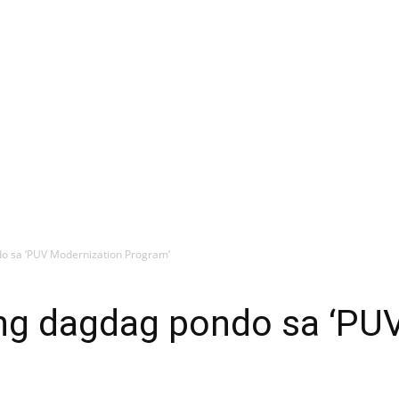
do sa ‘PUV Modernization Program’
 ng dagdag pondo sa ‘PU