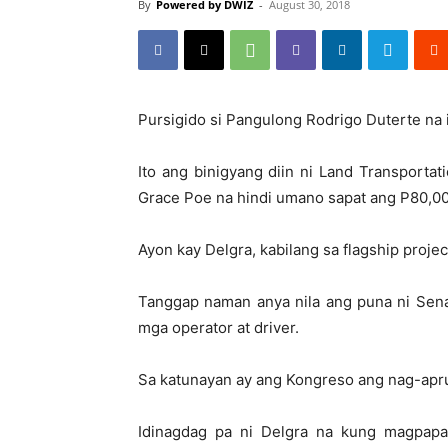
By
Powered by DWIZ
-
August 30, 2018
Pursigido si Pangulong Rodrigo Duterte na 
Ito ang binigyang diin ni Land Transporta
Grace Poe na hindi umano sapat ang P80,0
Ayon kay Delgra, kabilang sa flagship proje
Tanggap naman anya nila ang puna ni Sena
mga operator at driver.
Sa katunayan ay ang Kongreso ang nag-apru
Idinagdag pa ni Delgra na kung magpapa