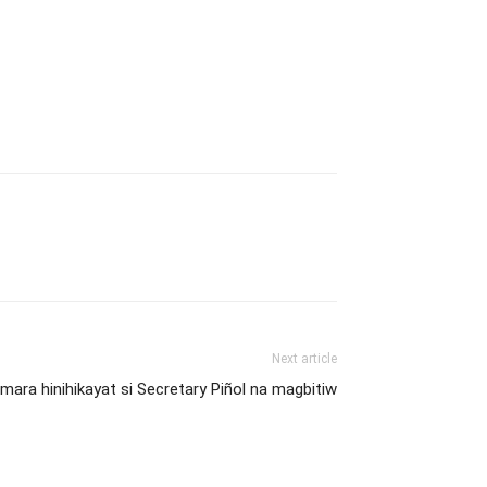
Next article
mara hinihikayat si Secretary Piñol na magbitiw