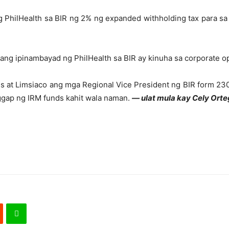
hilHealth sa BIR ng 2% ng expanded withholding tax para sa 
ang ipinambayad ng PhilHealth sa BIR ay kinuha sa corporate op
les at Limsiaco ang mga Regional Vice President ng BIR form 2
ggap ng IRM funds kahit wala naman.
— ulat mula kay Cely Orte