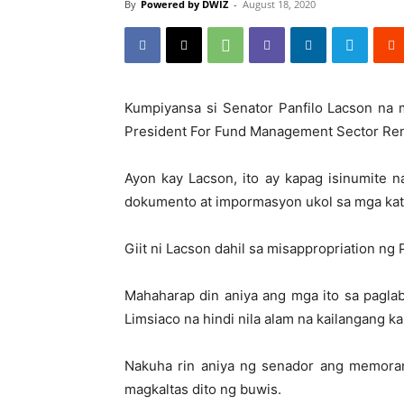
By
Powered by DWIZ
-
August 18, 2020
Kumpiyansa si Senator Panfilo Lacson na 
President For Fund Management Sector Renat
Ayon kay Lacson, ito ay kapag isinumite n
dokumento at impormasyon ukol sa mga kati
Giit ni Lacson dahil sa misappropriation ng
Mahaharap din aniya ang mga ito sa paglaba
Limsiaco na hindi nila alam na kailangang k
Nakuha rin aniya ng senador ang memora
magkaltas dito ng buwis.