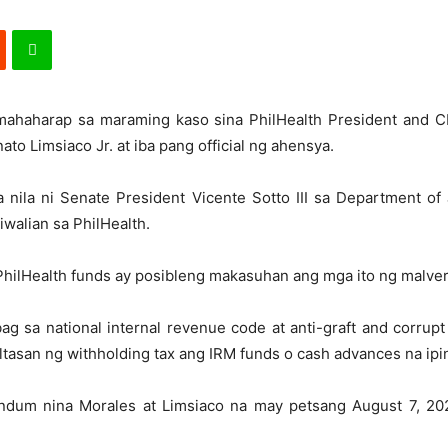
mahaharap sa maraming kaso sina PhilHealth President and CE
o Limsiaco Jr. at iba pang official ng ahensya.
a nila ni Senate President Vicente Sotto III sa Department o
walian sa PhilHealth.
 PhilHealth funds ay posibleng makasuhan ang mga ito ng malvers
g sa national internal revenue code at anti-graft and corrupt 
altasan ng withholding tax ang IRM funds o cash advances na ipin
ndum nina Morales at Limsiaco na may petsang August 7, 20