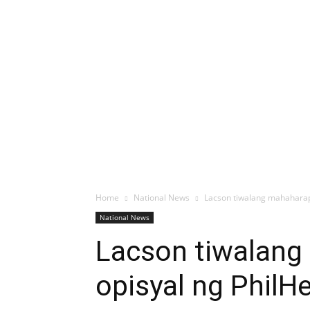
Home
National News
Lacson tiwalang mahaharap
National News
Lacson tiwalang
opisyal ng PhilH