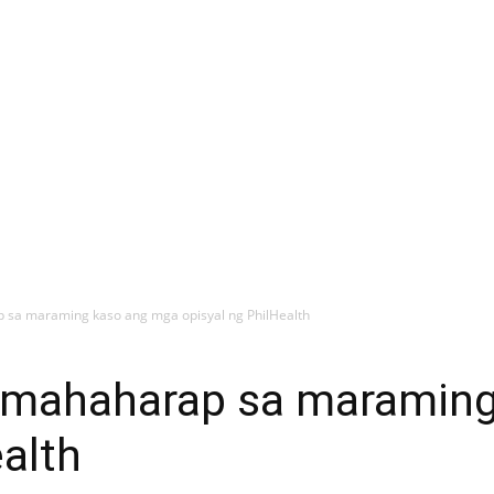
 sa maraming kaso ang mga opisyal ng PhilHealth
 mahaharap sa maramin
ealth