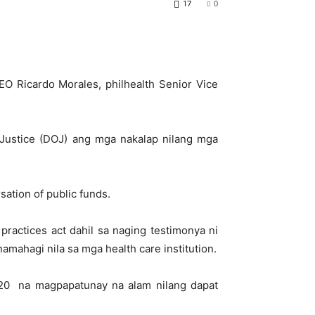
17
0
O Ricardo Morales, philhealth Senior Vice
f Justice (DOJ) ang mga nakalap nilang mga
ation of public funds.
practices act dahil sa naging testimonya ni
amahagi nila sa mga health care institution.
20 na magpapatunay na alam nilang dapat