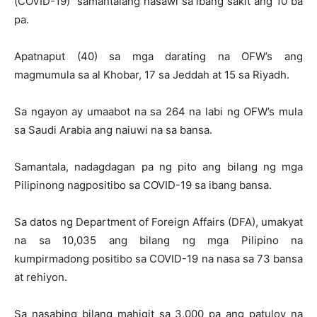
(COVID-19) samantalang nasawi sa ibang sakit ang 10 ba
pa.
Apatnaput (40) sa mga darating na OFW’s ang
magmumula sa al Khobar, 17 sa Jeddah at 15 sa Riyadh.
Sa ngayon ay umaabot na sa 264 na labi ng OFW’s mula
sa Saudi Arabia ang naiuwi na sa bansa.
Samantala, nadagdagan pa ng pito ang bilang ng mga
Pilipinong nagpositibo sa COVID-19 sa ibang bansa.
Sa datos ng Department of Foreign Affairs (DFA), umakyat
na sa 10,035 ang bilang ng mga Pilipino na
kumpirmadong positibo sa COVID-19 na nasa sa 73 bansa
at rehiyon.
Sa nasabing bilang mahigit sa 3,000 pa ang patuloy na