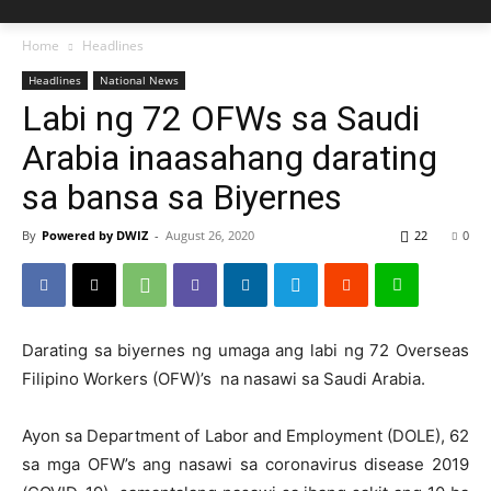
Home
Headlines
Headlines
National News
Labi ng 72 OFWs sa Saudi
Arabia inaasahang darating
sa bansa sa Biyernes
By
Powered by DWIZ
-
August 26, 2020
22
0
Darating sa biyernes ng umaga ang labi ng 72 Overseas
Filipino Workers (OFW)’s na nasawi sa Saudi Arabia.
Ayon sa Department of Labor and Employment (DOLE), 62
sa mga OFW’s ang nasawi sa coronavirus disease 2019