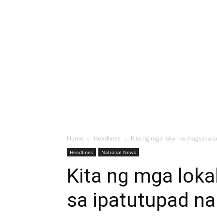
Home
Headlines
Kita ng mga lokal na magsasaka
Headlines
National News
Kita ng mga lok
sa ipatutupad na