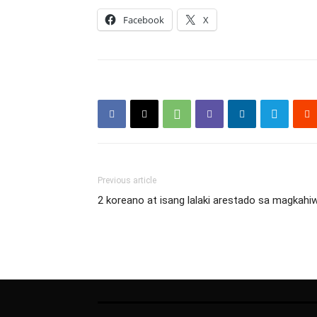
Facebook
X
Previous article
2 koreano at isang lalaki arestado sa magkahi