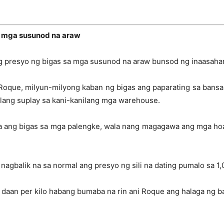
a mga susunod na araw
g presyo ng bigas sa mga susunod na araw bunsod ng inaasaha
 Roque, milyun-milyong kaban ng bigas ang paparating sa ban
ilang suplay sa kani-kanilang mga warehouse.
 ang bigas sa mga palengke, wala nang magagawa ang mga hoar
agbalik na sa normal ang presyo ng sili na dating pumalo sa 1,0
3 daan per kilo habang bumaba na rin ani Roque ang halaga ng b