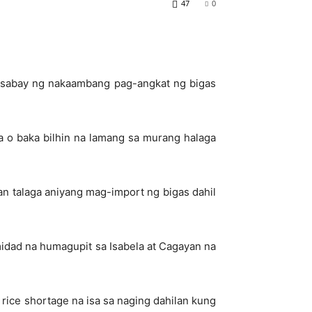
47
0
asabay ng nakaambang pag-angkat ng bigas
 o baka bilhin na lamang sa murang halaga
n talaga aniyang mag-import ng bigas dahil
midad na humagupit sa Isabela at Cagayan na
ice shortage na isa sa naging dahilan kung