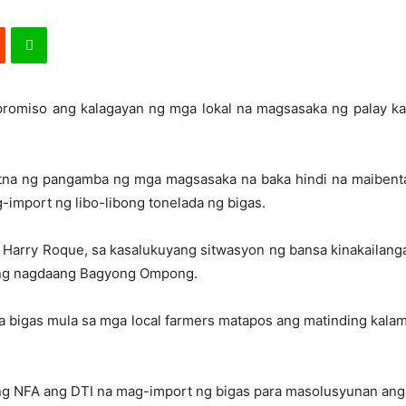
promiso ang kalagayan ng mga lokal na magsasaka ng palay k
na ng pangamba ng mga magsasaka na baka hindi na maibenta
-import ng libo-libong tonelada ng bigas.
 Harry Roque, sa kasalukuyang sitwasyon ng bansa kinakailanga
 ng nagdaang Bagyong Ompong.
a bigas mula sa mga local farmers matapos ang matinding kala
ng NFA ang DTI na mag-import ng bigas para masolusyunan ang r