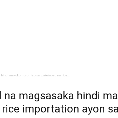
 hindi makokompromiso sa ipatutupad na rice...
al na magsasaka hindi 
 rice importation ayon s