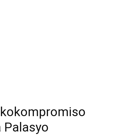
makokompromiso
a Palasyo