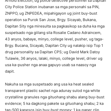
Arnold Eleccion, ug police detective personnel sa Dapitan
City Police Station inubanan sa mga personahi sa PIN,
ZNPPO, ug ZNPEDEA, mipahigayon ug joint buy-bust
operation sa Purok San Jose, Brgy. Sicayab, Bukana,
Dapitan Sity nga miresulta sa pagkasikop sa duha ka mga
suspetsado nga giilang sila Rosalie Cadano Adraincem,
43 anyos, babaye, minyo, college level, pusher, ug taga-
Brgy. Bucana, Sicayab, Dapitan City ug nalakip isip Top 1
drug personality sa Dapitan CPS; ug David Mark Datoy
Tulawie, 36 anyos, lalaki, minyo, college level, driver ug
usa ka-pusher nga anaa gapuyo usab sa naasoy nga
dapit.
Nakuha sa mga suspetsado ang usa ka heat sealed
transparent plastic sachet nga adunay sulod nga white
crystalline granules nga gituohang shabu alang buy-bust
evidence; 5 ka dagkong pakete sa gituohang shabu; 2 ka
tag-500 kapesos isip buy-bust money; 1 ka-paper clip