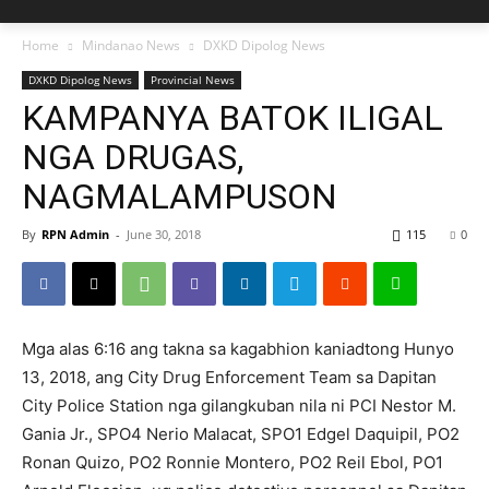
Home
Mindanao News
DXKD Dipolog News
DXKD Dipolog News
Provincial News
KAMPANYA BATOK ILIGAL
NGA DRUGAS,
NAGMALAMPUSON
By
RPN Admin
-
June 30, 2018
115
0
Mga alas 6:16 ang takna sa kagabhion kaniadtong Hunyo
13, 2018, ang City Drug Enforcement Team sa Dapitan
City Police Station nga gilangkuban nila ni PCI Nestor M.
Gania Jr., SPO4 Nerio Malacat, SPO1 Edgel Daquipil, PO2
Ronan Quizo, PO2 Ronnie Montero, PO2 Reil Ebol, PO1