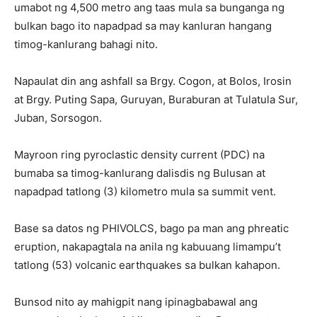
umabot ng 4,500 metro ang taas mula sa bunganga ng
bulkan bago ito napadpad sa may kanluran hangang
timog-kanlurang bahagi nito.
Napaulat din ang ashfall sa Brgy. Cogon, at Bolos, Irosin
at Brgy. Puting Sapa, Guruyan, Buraburan at Tulatula Sur,
Juban, Sorsogon.
Mayroon ring pyroclastic density current (PDC) na
bumaba sa timog-kanlurang dalisdis ng Bulusan at
napadpad tatlong (3) kilometro mula sa summit vent.
Base sa datos ng PHIVOLCS, bago pa man ang phreatic
eruption, nakapagtala na anila ng kabuuang limampu’t
tatlong (53) volcanic earthquakes sa bulkan kahapon.
Bunsod nito ay mahigpit nang ipinagbabawal ang