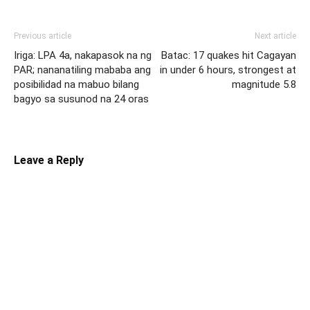
Previous article
Next article
Iriga: LPA 4a, nakapasok na ng
Batac: 17 quakes hit Cagayan
PAR; nananatiling mababa ang
in under 6 hours, strongest at
posibilidad na mabuo bilang
magnitude 5.8
bagyo sa susunod na 24 oras
Leave a Reply