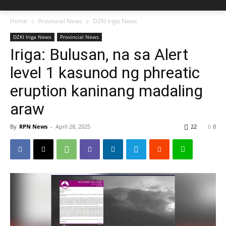
Home
Provincial News
DZKI Iriga News
DZKI Iriga News
Provincial News
Iriga: Bulusan, na sa Alert
level 1 kasunod ng phreatic
eruption kaninang madaling
araw
By
RPN News
-
April 28, 2025
22
0