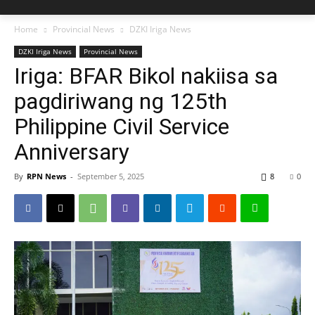
Home
Provincial News
DZKI Iriga News
DZKI Iriga News
Provincial News
Iriga: BFAR Bikol nakiisa sa
pagdiriwang ng 125th
Philippine Civil Service
Anniversary
By
RPN News
-
September 5, 2025
8
0