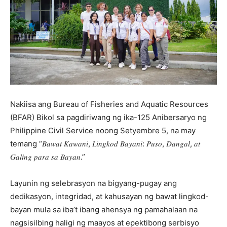
Nakiisa ang Bureau of Fisheries and Aquatic Resources
(BFAR) Bikol sa pagdiriwang ng ika-125 Anibersaryo ng
Philippine Civil Service noong Setyembre 5, na may
temang “𝐵𝑎𝑤𝑎𝑡 𝐾𝑎𝑤𝑎𝑛𝑖, 𝐿𝑖𝑛𝑔𝑘𝑜𝑑 𝐵𝑎𝑦𝑎𝑛𝑖: 𝑃𝑢𝑠𝑜, 𝐷𝑎𝑛𝑔𝑎𝑙, 𝑎𝑡
𝐺𝑎𝑙𝑖𝑛𝑔 𝑝𝑎𝑟𝑎 𝑠𝑎 𝐵𝑎𝑦𝑎𝑛.”
Layunin ng selebrasyon na bigyang-pugay ang
dedikasyon, integridad, at kahusayan ng bawat lingkod-
bayan mula sa iba’t ibang ahensya ng pamahalaan na
nagsisilbing haligi ng maayos at epektibong serbisyo