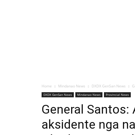
Home
Mindanao News
DXDX GenSan News
G
DXDX GenSan News
Mindanao News
Provincial News
General Santos: 
aksidente nga n