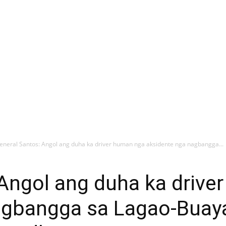
eneral Santos: Angol ang duha ka driver human nga aksidente nga nagbangga...
Angol ang duha ka drive
agbangga sa Lagao-Buay