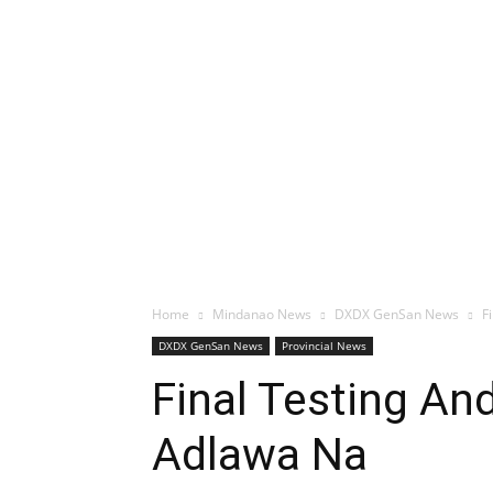
Home
Mindanao News
DXDX GenSan News
F
DXDX GenSan News
Provincial News
Final Testing A
Adlawa Na