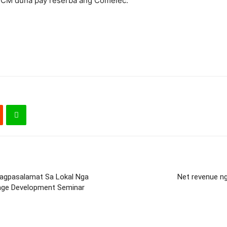
g VCM duna pay reserba ang Comelec.
agpasalamat Sa Lokal Nga
Net revenue n
tage Development Seminar