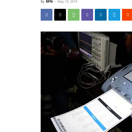
By
RPN
-
May 10, 2019