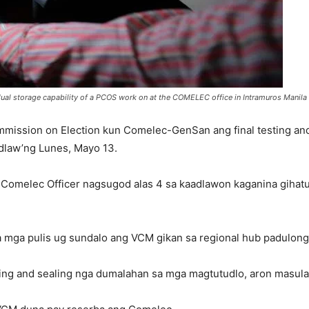
al storage capability of a PCOS work on at the COMELEC office in Intramuros Manila
ssion on Election kun Comelec-GenSan ang final testing and
dlaw’ng Lunes, Mayo 13.
ity Comelec Officer nagsugod alas 4 sa kaadlawon kaganina giha
 mga pulis ug sundalo ang VCM gikan sa regional hub padulong 
ting and sealing nga dumalahan sa mga magtutudlo, aron masu