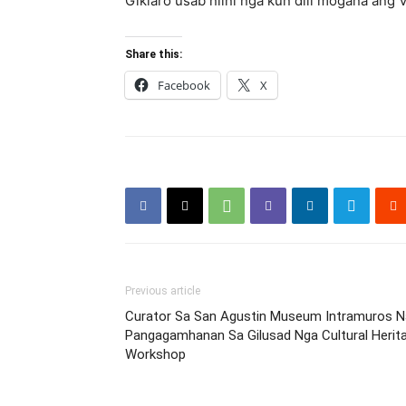
Giklaro usab niini nga kun dili mogana an
Share this:
Facebook
X
Previous article
Curator Sa San Agustin Museum Intramuros N
Pangagamhanan Sa Gilusad Nga Cultural Heri
Workshop