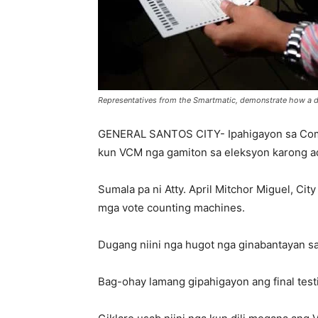
Representatives from the Smartmatic, demonstrate how a du
GENERAL SANTOS CITY- Ipahigayon sa Commi
kun VCM nga gamiton sa eleksyon karong a
Sumala pa ni Atty. April Mitchor Miguel, C
mga vote counting machines.
Dugang niini nga hugot nga ginabantayan sa
Bag-ohay lamang gipahigayon ang final tes