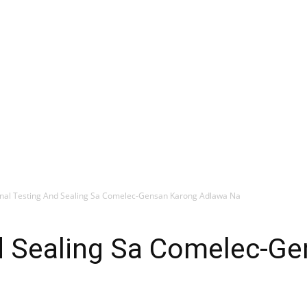
inal Testing And Sealing Sa Comelec-Gensan Karong Adlawa Na
nd Sealing Sa Comelec-G