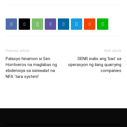
Previous article
Next article
Palasyo hinamon si Sen.
DENR inalis ang ‘ban’ sa
Hontiveros na maglabas ng
operasyon ng ilang quarrying
ebidensiya sa isiniwalat na
companies
NFA ‘tara system’