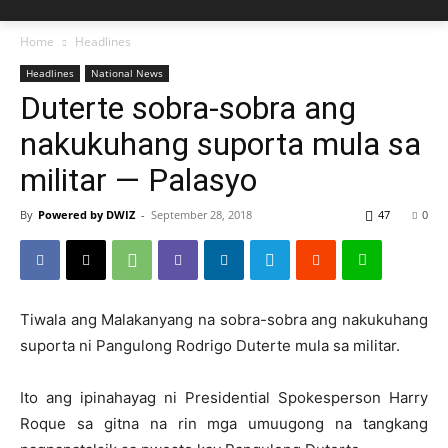
Home
Headlines
Headlines
National News
Duterte sobra-sobra ang
nakukuhang suporta mula sa
militar — Palasyo
By
Powered by DWIZ
-
September 28, 2018
47
0
Tiwala ang Malakanyang na sobra-sobra ang nakukuhang
suporta ni Pangulong Rodrigo Duterte mula sa militar.
Ito ang ipinahayag ni Presidential Spokesperson Harry
Roque sa gitna na rin mga umuugong na tangkang