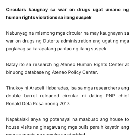
Circulars kaugnay sa war on drugs ugat umano ng
human rights violations sa ilang suspek
Nabunyag na mismong mga circular na may kaugnayan sa
war on drugs ng Duterte administration ang ugat ng mga
paglabag sa karapatang pantao ng ilang suspek.
Batay ito sa research ng Ateneo Human Rights Center at
binuong database ng Ateneo Policy Center.
Tinukoy ni Araceli Habaradas, isa sa mga researchers ang
double barrel reloaded circular ni dating PNP chief
Ronald Dela Rosa noong 2017.
Napakalaki anya ng potensyal na maabuso ang house to
house visits na ginagawa ng mga pulis para hikayatin ang
mga suspects na sumuko sa otoridad.