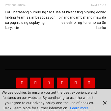
Previous article
Next article
ERC inatasang bumuo ng fact
Isa at kalahating bilyong dolyar
finding team sa imbestigasyon
pinangangambahang mawala
sa pagnipis ng suplay ng
sa sektor ng turismo sa Sri
kuryente
Lanka
We use cookies to ensure you get the best experience and
features on our website. By continuing to use the website,
About Us
Privacy Statement
Contact us
you agree to our privacy policy and the use of cookies.
Click Learn More for further information.
Learn more
I
© 2022 Radio Philippines Network, Inc. All Rights Reserved.