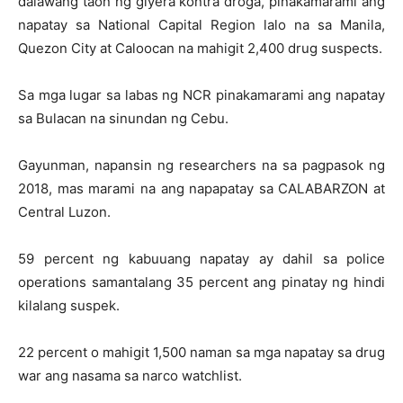
dalawang taon ng giyera kontra droga, pinakamarami ang
napatay sa National Capital Region lalo na sa Manila,
Quezon City at Caloocan na mahigit 2,400 drug suspects.
Sa mga lugar sa labas ng NCR pinakamarami ang napatay
sa Bulacan na sinundan ng Cebu.
Gayunman, napansin ng researchers na sa pagpasok ng
2018, mas marami na ang napapatay sa CALABARZON at
Central Luzon.
59 percent ng kabuuang napatay ay dahil sa police
operations samantalang 35 percent ang pinatay ng hindi
kilalang suspek.
22 percent o mahigit 1,500 naman sa mga napatay sa drug
war ang nasama sa narco watchlist.