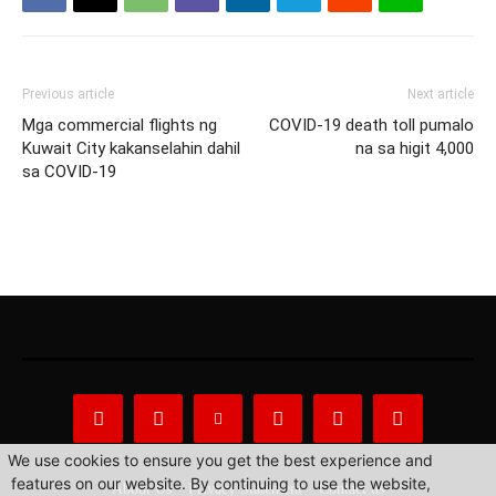
Previous article
Next article
Mga commercial flights ng
COVID-19 death toll pumalo
Kuwait City kakanselahin dahil
na sa higit 4,000
sa COVID-19
We use cookies to ensure you get the best experience and
features on our website. By continuing to use the website,
About Us
Privacy Statement
Contact us