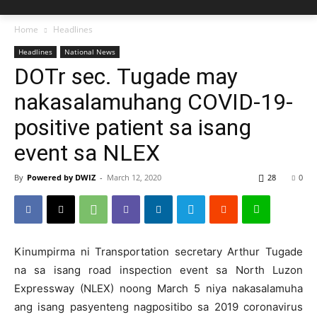
Home
Headlines
Headlines
National News
DOTr sec. Tugade may
nakasalamuhang COVID-19-
positive patient sa isang
event sa NLEX
By
Powered by DWIZ
-
March 12, 2020
28
0
Kinumpirma ni Transportation secretary Arthur Tugade
na sa isang road inspection event sa North Luzon
Expressway (NLEX) noong March 5 niya nakasalamuha
ang isang pasyenteng nagpositibo sa 2019 coronavirus