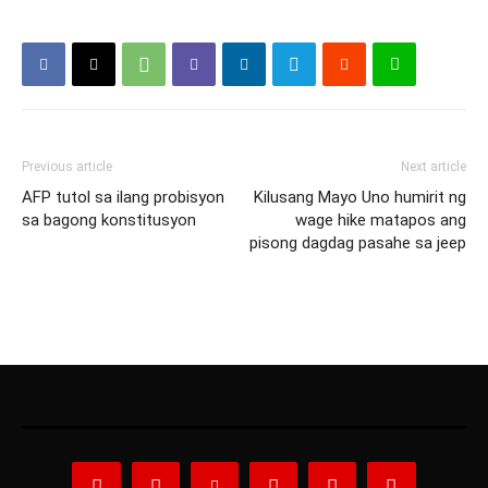
Previous article
Next article
AFP tutol sa ilang probisyon
Kilusang Mayo Uno humirit ng
sa bagong konstitusyon
wage hike matapos ang
pisong dagdag pasahe sa jeep