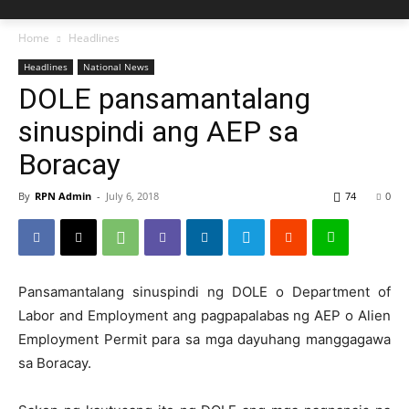
Home
Headlines
Headlines
National News
DOLE pansamantalang
sinuspindi ang AEP sa
Boracay
By
RPN Admin
-
July 6, 2018
74
0
Pansamantalang sinuspindi ng DOLE o Department of
Labor and Employment ang pagpapalabas ng AEP o Alien
Employment Permit para sa mga dayuhang manggagawa
sa Boracay.