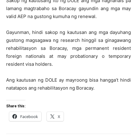
Sakop ng kautusang ito ng DOLE ang mga nagnanais pa
lamang magtrabaho sa Boracay gayundin ang mga may
valid AEP na gustong kumuha ng renewal.
Gayunman, hindi sakop ng kautusan ang mga dayuhang
gustong magsagawa ng research hinggil sa ginagawang
rehabilitasyon sa Boracay, mga permanent resident
foreign nationals at may probationary o temporary
resident visa holders.
Ang kautusan ng DOLE ay mayroong bisa hangga’t hindi
natatapos ang rehabilitasyon ng Boracay.
Share this:
Facebook
X