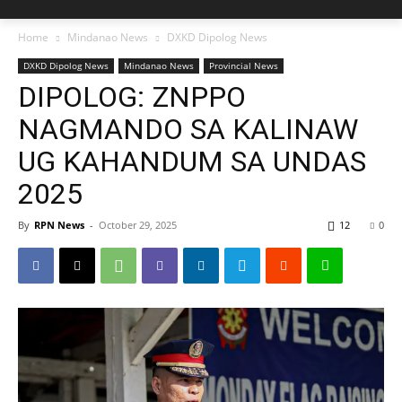
Home
Mindanao News
DXKD Dipolog News
DXKD Dipolog News
Mindanao News
Provincial News
DIPOLOG: ZNPPO
NAGMANDO SA KALINAW
UG KAHANDUM SA UNDAS
2025
By
RPN News
-
October 29, 2025
12
0