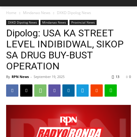
Home
Mindanao News
DXKD Dipolog News
DXKD Dipolog News
Mindanao News
Provincial News
Dipolog: USA KA STREET
LEVEL INDIBIDWAL, SIKOP
SA DRUG BUY-BUST
OPERATION
By
RPN News
-
September 19, 2025
13
0