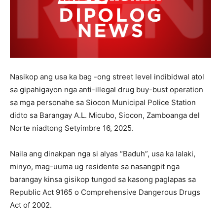
Nasikop ang usa ka bag -ong street level indibidwal atol
sa gipahigayon nga anti-illegal drug buy-bust operation
sa mga personahe sa Siocon Municipal Police Station
didto sa Barangay A.L. Micubo, Siocon, Zamboanga del
Norte niadtong Setyimbre 16, 2025.
Naila ang dinakpan nga si alyas “Baduh”, usa ka lalaki,
minyo, mag-uuma ug residente sa nasangpit nga
barangay kinsa gisikop tungod sa kasong paglapas sa
Republic Act 9165 o Comprehensive Dangerous Drugs
Act of 2002.