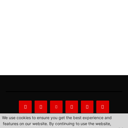
We use cookies to ensure you get the best experience and
features on our website. By continuing to use the website,
About Us
Privacy Statement
Contact us