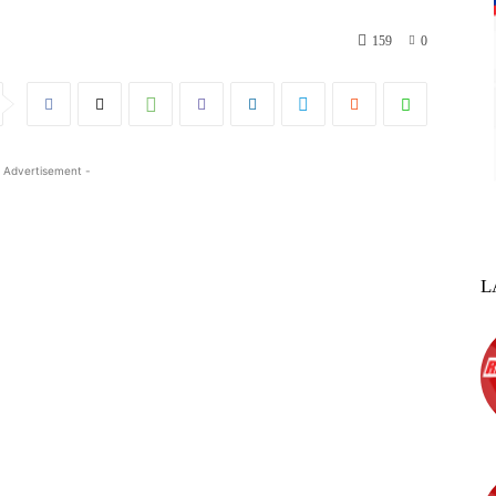
159
0
 Advertisement -
L