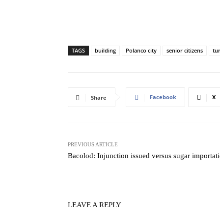
TAGS
building
Polanco city
senior citizens
tu
Facebook
X
Share
PREVIOUS ARTICLE
Bacolod: Injunction issued versus sugar importat
LEAVE A REPLY