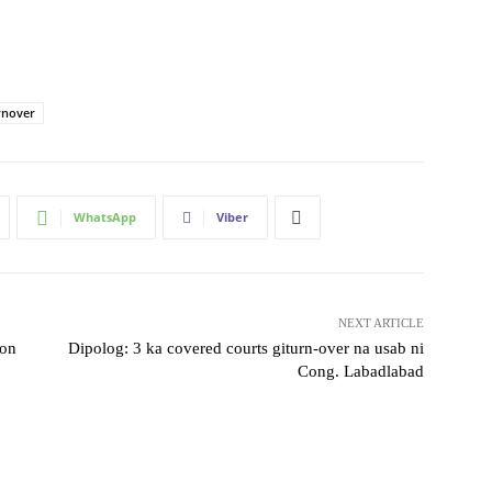
rnover
WhatsApp
Viber
NEXT ARTICLE
ion
Dipolog: 3 ka covered courts giturn-over na usab ni
Cong. Labadlabad