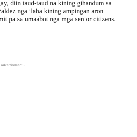
gay, diin taud-taud na kining gihandum sa
Valdez nga ilaha kining ampingan aron
it pa sa umaabot nga mga senior citizens.
 Advertisement -