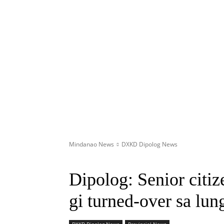
Mindanao News
DXKD Dipolog News
Dipolog: Senior citi
gi turned-over sa lun
DXKD Dipolog News
Provincial News