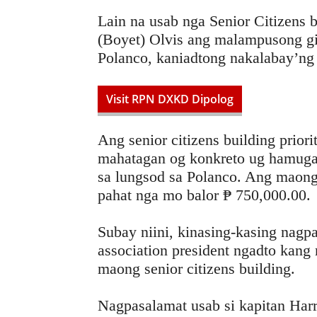
Lain na usab nga Senior Citizens
(Boyet) Olvis ang malampusong gi 
Polanco, kaniadtong nakalabay’ng
Visit RPN DXKD Dipolog
Ang senior citizens building priori
mahatagan og konkreto ug hamug
sa lungsod sa Polanco. Ang maon
pahat nga mo balor ₱ 750,000.00.
Subay niini, kinasing-kasing nagpa
association president ngadto kang
maong senior citizens building.
Nagpasalamat usab si kapitan Harr