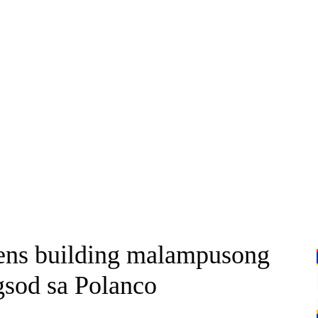
zens building malampusong
gsod sa Polanco