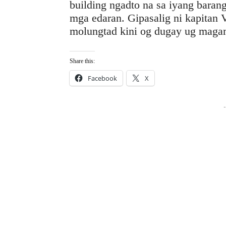
building ngadto na sa iyang baran
mga edaran. Gipasalig ni kapitan 
molungtad kini og dugay ug magam
Share this:
Facebook
X
-